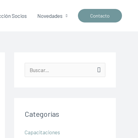
ción Socios
Novedades
Contacto
B
u
s
c
Categorías
a
r
Capacitaciones
p