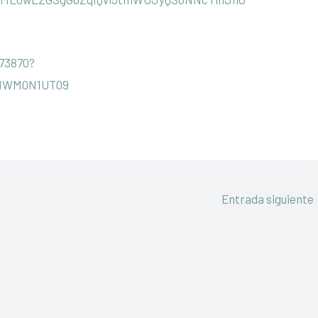
773870?
NWM0N1UT09
Entrada siguiente