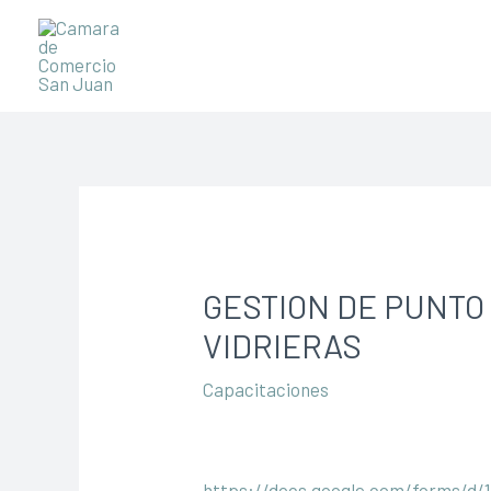
Ir
al
contenido
Navegación
de
entradas
GESTION DE PUNTO 
VIDRIERAS
Capacitaciones
https://docs.google.com/forms/