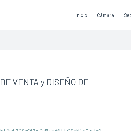
Inicio
Cámara
Sec
DE VENTA y DISEÑO DE
d/1ML0wLZGSgG6ZqIQvl5tInWUJyQSoNNcTinJnO